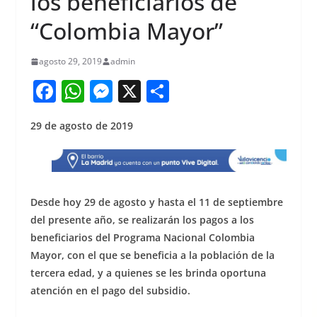
los beneficiarios de
“Colombia Mayor”
agosto 29, 2019
admin
F
W
M
X
S
a
h
e
h
29 de agosto de 2019
c
at
ss
ar
e
s
e
e
b
A
n
o
p
g
Desde hoy 29 de agosto y hasta el 11 de septiembre
o
p
er
del presente año, se realizarán los pagos a los
beneficiarios del Programa Nacional Colombia
k
Mayor, con el que se beneficia a la población de la
tercera edad, y a quienes se les brinda oportuna
atención en el pago del subsidio.