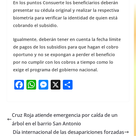
En los puntos Consuerte los beneficiarios deberán
presentar su cédula original y realizar la respectiva
biometría para verificar la identidad de quien está
cobrando el subsidio.
Igualmente, deberán tener en cuenta la fecha límite
de pagos de los subsidios para que hagan el cobro
oportuno y no se expongan a perder el beneficio
por no cumplir con los cobros a tiempo como lo
exige el programa del gobierno nacional.
F
W
M
X
S
a
h
e
h
c
at
ss
ar
e
s
e
e
Cruz Roja atiende emergencia por caída de un
b
A
n
árbol en el barrio San Antonio
o
p
g
Día internacional de las desapariciones forzadas