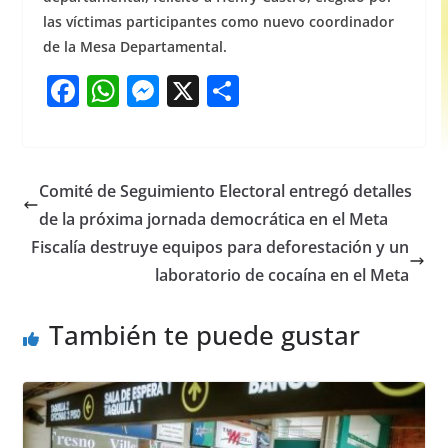
las víctimas participantes como nuevo coordinador
de la Mesa Departamental.
F
W
M
X
S
a
h
e
h
c
at
ss
ar
e
s
e
e
Comité de Seguimiento Electoral entregó detalles
b
A
n
de la próxima jornada democrática en el Meta
o
p
g
Fiscalía destruye equipos para deforestación y un
o
p
er
laboratorio de cocaína en el Meta
k
También te puede gustar