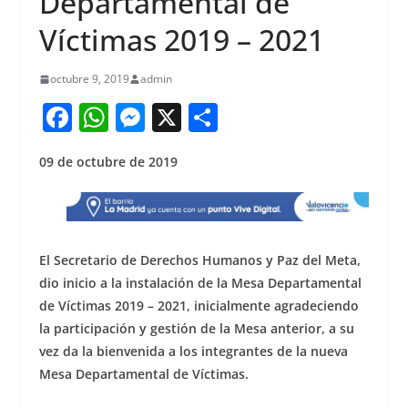
Departamental de
Víctimas 2019 – 2021
octubre 9, 2019
admin
F
W
M
X
S
a
h
e
h
09 de octubre de 2019
c
at
ss
ar
e
s
e
e
b
A
n
o
p
g
El Secretario de Derechos Humanos y Paz del Meta,
o
p
er
dio inicio a la instalación de la Mesa Departamental
de Víctimas 2019 – 2021, inicialmente agradeciendo
k
la participación y gestión de la Mesa anterior, a su
vez da la bienvenida a los integrantes de la nueva
Mesa Departamental de Víctimas.