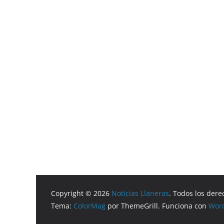
Copyright © 2026
Noticias Llaneras
. Todos los dere
Tema:
ColorMag
por ThemeGrill. Funciona con
Wor