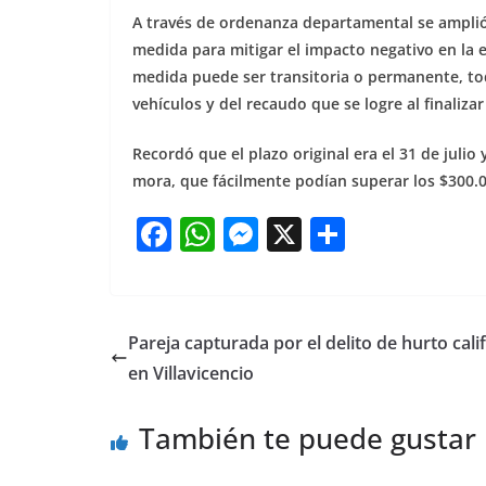
A través de ordenanza departamental se amplió
medida para mitigar el impacto negativo en la ec
medida puede ser transitoria o permanente, t
vehículos y del recaudo que se logre al finaliza
Recordó que el plazo original era el 31 de julio 
mora, que fácilmente podían superar los $300.0
F
W
M
X
S
a
h
e
h
c
at
ss
ar
e
s
e
e
Pareja capturada por el delito de hurto cali
b
A
n
en Villavicencio
o
p
g
También te puede gustar
o
p
er
k