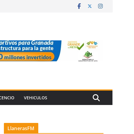
ICENCIO
VEHICULOS
LlanerasFM