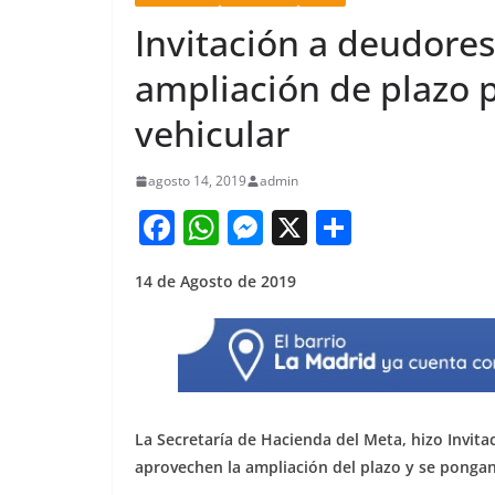
Invitación a deudores
ampliación de plazo 
vehicular
agosto 14, 2019
admin
F
W
M
X
S
a
h
e
h
14 de Agosto de 2019
c
at
ss
ar
e
s
e
e
b
A
n
o
p
g
o
p
er
La Secretaría de Hacienda del Meta, hizo Invit
k
aprovechen la ampliación del plazo y se pongan 