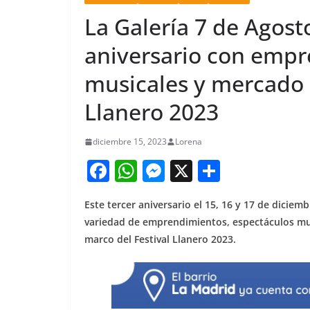
La Galería 7 de Agost
aniversario con emp
musicales y mercado 
Llanero 2023
diciembre 15, 2023
Lorena
F
W
M
X
S
a
h
e
h
Este tercer aniversario el 15, 16 y 17 de dicie
c
at
ss
ar
variedad de emprendimientos, espectáculos mus
e
s
e
e
marco del Festival Llanero 2023.
b
A
n
o
p
g
o
p
er