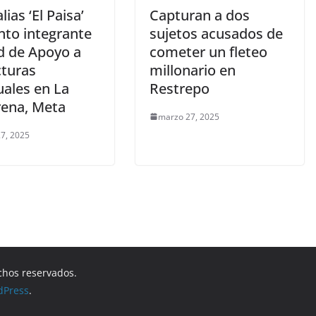
lias ‘El Paisa’
Capturan a dos
nto integrante
sujetos acusados de
d de Apoyo a
cometer un fleteo
cturas
millonario en
uales en La
Restrepo
ena, Meta
marzo 27, 2025
7, 2025
chos reservados.
dPress
.