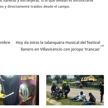
as llaneras y extranjeras, si lo que desean es encontrarse
nos y directamente traídos desde el campo.
iembre
Hoy da inicio la talanquera musical del festival
llanero en Villavicencio con joropo ‘trancao’