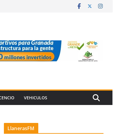
ICENCIO
VEHICULOS
LlanerasFM