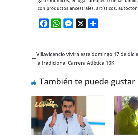
gastronómicos, el lugar predilecto de las famili
con productos ancestrales, artísticos, autócto
F
W
M
X
S
a
h
e
h
c
at
ss
ar
e
s
e
e
Villavicencio vivirá este domingo 17 de dic
b
A
n
la tradicional Carrera Atlética 10K
o
p
g
También te puede gustar
o
p
er
k