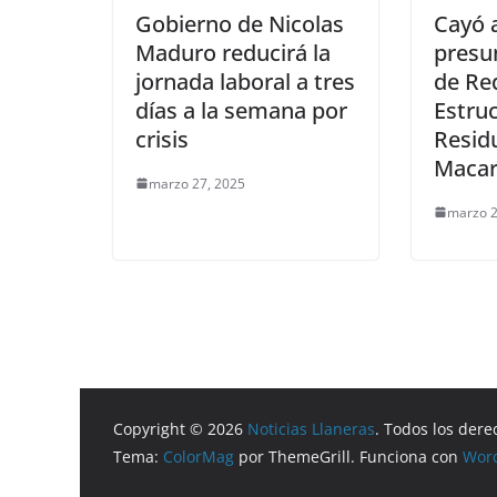
Gobierno de Nicolas
Cayó a
Maduro reducirá la
presu
jornada laboral a tres
de Re
días a la semana por
Estru
crisis
Resid
Macar
marzo 27, 2025
marzo 2
Copyright © 2026
Noticias Llaneras
. Todos los dere
Tema:
ColorMag
por ThemeGrill. Funciona con
Wor