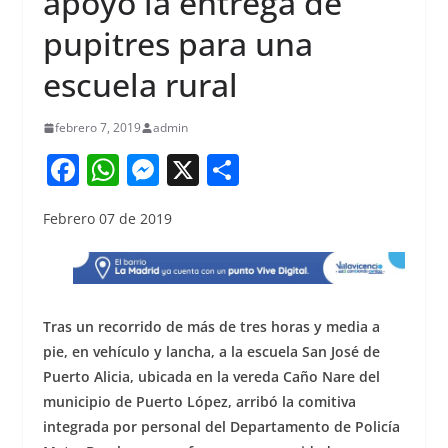
apoyó la entrega de
pupitres para una
escuela rural
febrero 7, 2019
admin
F
W
M
X
S
a
h
e
h
Febrero 07 de 2019
c
at
ss
ar
e
s
e
e
b
A
n
o
p
g
Tras un recorrido de más de tres horas y media a
o
p
er
pie, en vehículo y lancha, a la escuela San José de
Puerto Alicia, ubicada en la vereda Caño Nare del
k
municipio de Puerto López, arribó la comitiva
integrada por personal del Departamento de Policía