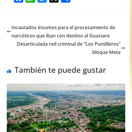
a
h
e
h
c
at
ss
ar
e
s
e
e
Incautados insumos para el procesamiento de
b
A
n
narcóticos que iban con destino al Guaviare
o
p
g
Desarticulada red criminal de “Los Puntilleros”
o
p
er
bloque Meta
k
También te puede gustar