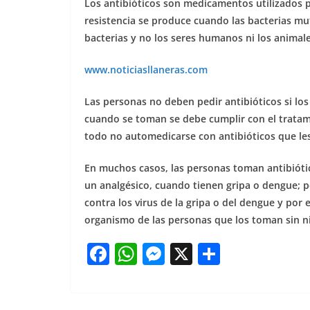
Los antibióticos son medicamentos utilizados pa
resistencia se produce cuando las bacterias mu
bacterias y no los seres humanos ni los animales
www.noticiasllaneras.com
Las personas no deben pedir antibióticos si los
cuando se toman se debe cumplir con el tratam
todo no automedicarse con antibióticos que le
En muchos casos, las personas toman antibióti
un analgésico, cuando tienen gripa o dengue; p
contra los virus de la gripa o del dengue y por 
organismo de las personas que los toman sin n
F
W
M
X
S
a
h
e
h
c
at
ss
ar