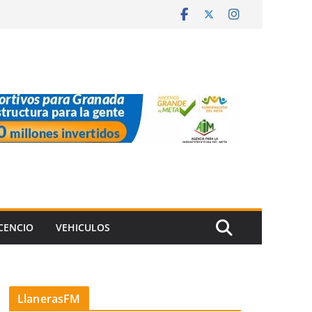
ICENCIO
VEHICULOS
LlanerasFM