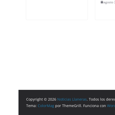
agosto 
Copyright © 2026
Noticias Llaneras
. Todos los dere
Tema:
ColorMag
por ThemeGrill. Funciona con
Wor