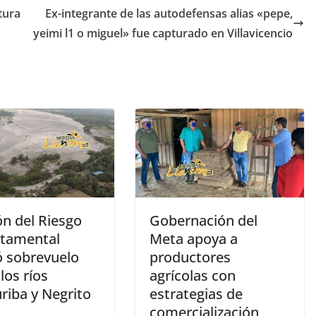
tura
Ex-integrante de las autodefensas alias «pepe,
yeimi l1 o miguel» fue capturado en Villavicencio
ón del Riesgo
Gobernación del
tamental
Meta apoya a
ó sobrevuelo
productores
los ríos
agrícolas con
riba y Negrito
estrategias de
comercialización