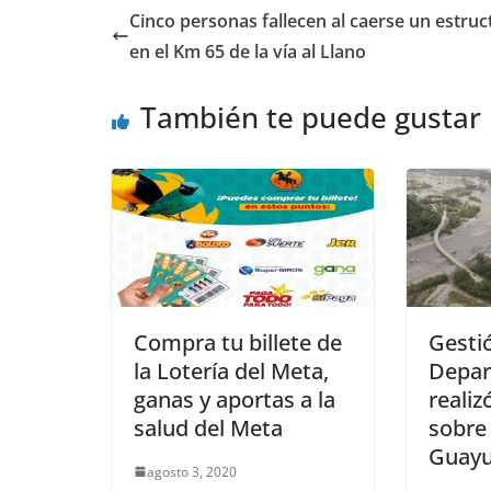
e
s
e
e
Cinco personas fallecen al caerse un estruc
b
A
n
en el Km 65 de la vía al Llano
o
p
g
También te puede gustar
o
p
er
k
Compra tu billete de
Gesti
la Lotería del Meta,
Depar
ganas y aportas a la
realiz
salud del Meta
sobre 
Guayu
agosto 3, 2020