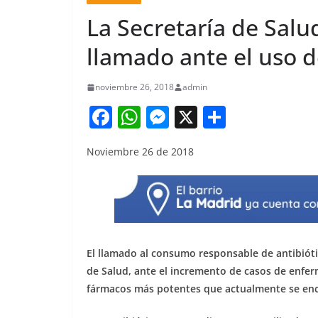
La Secretaría de Sal
llamado ante el uso d
noviembre 26, 2018
admin
F
W
M
X
S
a
h
e
h
Noviembre 26 de 2018
c
at
ss
ar
e
s
e
e
b
A
n
o
p
g
o
p
er
El llamado al consumo responsable de antibiótic
k
de Salud, ante el incremento de casos de enfer
fármacos más potentes que actualmente se enc