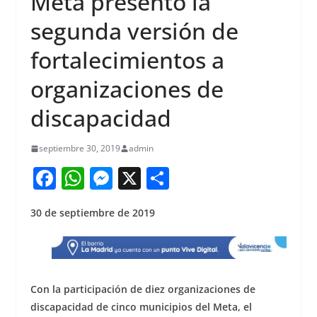
Meta presentó la
segunda versión de
fortalecimientos a
organizaciones de
discapacidad
septiembre 30, 2019
admin
F
W
M
X
S
a
h
e
h
30 de septiembre de 2019
c
at
ss
ar
e
s
e
e
b
A
n
o
p
g
Con la participación de diez organizaciones de
o
p
er
discapacidad de cinco municipios del Meta, el