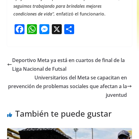
seguimos trabajando para bríndales mejores
condiciones de vida”,
enfatizó el funcionario.
F
W
M
X
S
a
h
e
h
c
at
ss
ar
e
s
e
e
Deportivo Meta ya está en cuartos de final de la
b
A
n
Liga Nacional de Futsal
o
p
g
Universitarios del Meta se capacitan en
o
p
er
prevención de problemas sociales que afectan a la
juventud
k
También te puede gustar