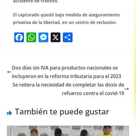
accidente de tránsito.
El capturado quedó bajo medida de aseguramiento
privativa de la libertad, en un centro de reclusión.
F
W
M
X
S
a
h
e
h
c
at
ss
ar
e
s
e
e
Dos días sin IVA para productos nacionales se
b
A
n
incluyeron en la reforma tributaria para el 2023
o
p
g
Se reitera la necesidad de completar las dosis de
o
p
er
refuerzo contra el covid-19
k
También te puede gustar