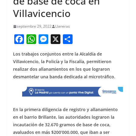
de base de coca en
Villavicencio
septiembre 29, 2022
Llaneras
F
W
M
X
S
a
h
e
h
Los trabajos conjuntos entre la Alcaldía de
c
at
ss
ar
Villavicencio, la Policía y la Fiscalía, permitieron
e
s
e
e
realizar dos allanamientos en los que lograron
b
A
n
desmantelar una banda dedicada al microtráfico.
o
p
g
o
p
er
k
En la primera diligencia de registro y allanamiento
en el barrio Brillante, las autoridades lograron la
incautación de 32.670 gramos de base de coca,
avaluados en más $200’000.000, que iban a ser