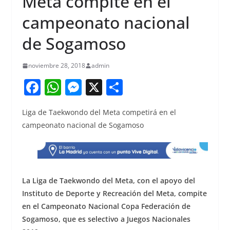
Meta compite en el
campeonato nacional
de Sogamoso
noviembre 28, 2018
admin
F
W
M
X
S
a
h
e
h
Liga de Taekwondo del Meta competirá en el
c
at
ss
ar
campeonato nacional de Sogamoso
e
s
e
e
b
A
n
o
p
g
o
p
er
La Liga de Taekwondo del Meta, con el apoyo del
Instituto de Deporte y Recreación del Meta, compite
k
en el Campeonato Nacional Copa Federación de
Sogamoso, que es selectivo a Juegos Nacionales