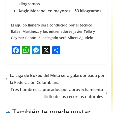
kilogramos
Angie Moreno, en mayores – 53 kilogramos
El equipo llanero será conducido por el técnico
Rafael Martínez, y los entrenadores Javier Tello y
Geymar Pabón. El delegado será Albert Agudelo.
F
W
M
X
S
a
h
e
h
c
at
ss
ar
e
s
e
e
La Liga de Boxeo del Meta será galardoneada por
b
A
n
la Federación Colombiana
o
p
g
Tres hombres capturados por aprovechamiento
o
p
er
ilícito de los recursos naturales
k
También te puede gustar