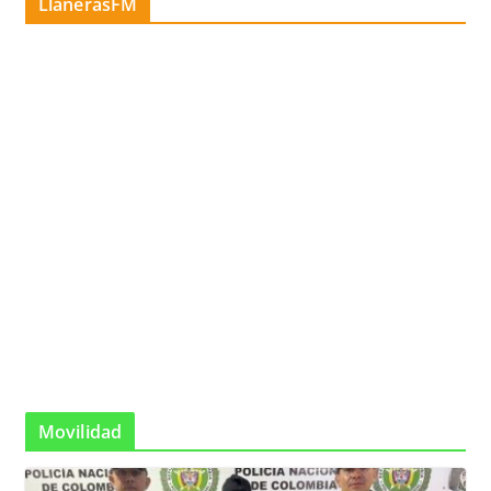
LlanerasFM
Movilidad