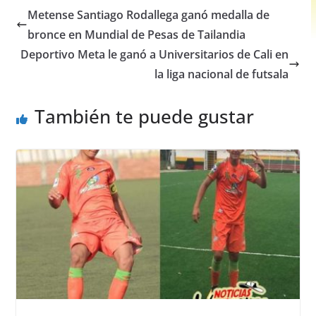
e
s
e
e
Metense Santiago Rodallega ganó medalla de
b
A
n
bronce en Mundial de Pesas de Tailandia
o
p
g
Deportivo Meta le ganó a Universitarios de Cali en
o
p
er
la liga nacional de futsala
k
También te puede gustar