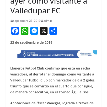
ayer como visitante a
Valledupar FC
septiembre 23, 2019
admin
F
W
M
X
S
a
h
e
h
23 de septiembre de 2019
c
at
ss
ar
e
s
e
e
b
A
n
o
p
g
Llaneros Fútbol Club confirmó que está en racha
o
p
er
vencedora, al derrotar el domingo como visitante a
Valledupar Fútbol Club con marcador de 0 a 2 goles,
k
triunfo que se convirtió en el cuarto que consigue,
de manera consecutiva, en el Torneo Águila Dos.
Anotaciones de Óscar Vanegas, lograda a través de