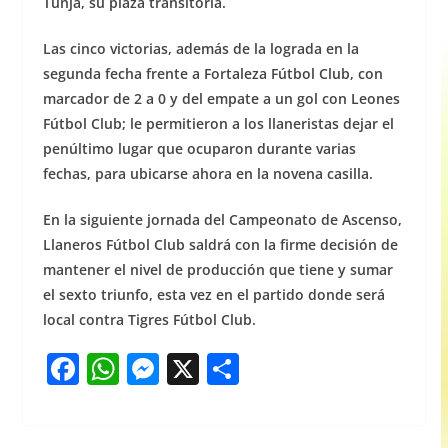
Tunja, su plaza transitoria.
Las cinco victorias, además de la lograda en la
segunda fecha frente a Fortaleza Fútbol Club, con
marcador de 2 a 0 y del empate a un gol con Leones
Fútbol Club; le permitieron a los llaneristas dejar el
penúltimo lugar que ocuparon durante varias
fechas, para ubicarse ahora en la novena casilla.
En la siguiente jornada del Campeonato de Ascenso,
Llaneros Fútbol Club saldrá con la firme decisión de
mantener el nivel de producción que tiene y sumar
el sexto triunfo, esta vez en el partido donde será
local contra Tigres Fútbol Club.
F
W
M
X
S
a
h
e
h
c
at
ss
ar