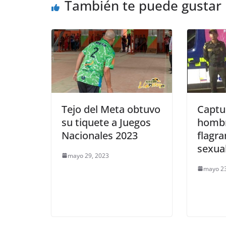
También te puede gustar
o
p
er
k
Tejo del Meta obtuvo
Captu
su tiquete a Juegos
hombr
Nacionales 2023
flagra
sexua
mayo 29, 2023
mayo 23