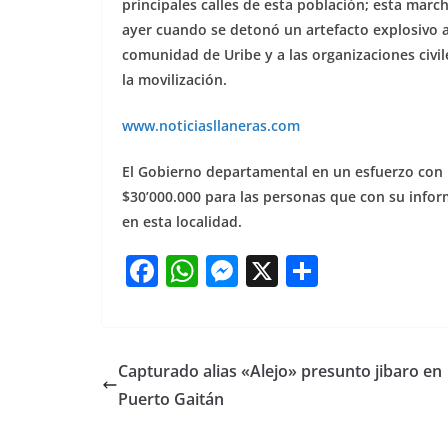
principales calles de esta población; esta marc
ayer cuando se detonó un artefacto explosivo a 
comunidad de Uribe y a las organizaciones civ
la movilización.
www.noticiasllaneras.com
El Gobierno departamental en un esfuerzo con 
$30’000.000 para las personas que con su info
en esta localidad.
F
W
M
X
S
a
h
e
h
c
at
ss
ar
e
s
e
e
Capturado alias «Alejo» presunto jibaro en
b
A
n
Puerto Gaitán
o
p
g