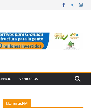
ICENCIO
VEHICULOS
LlanerasFM