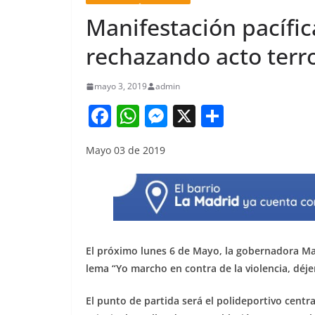
Manifestación pacífic
rechazando acto terro
mayo 3, 2019
admin
F
W
M
X
S
a
h
e
h
Mayo 03 de 2019
c
at
ss
ar
e
s
e
e
b
A
n
o
p
g
o
p
er
El próximo lunes 6 de Mayo, la gobernadora Mar
k
lema “Yo marcho en contra de la violencia, déje
El punto de partida será el polideportivo centra