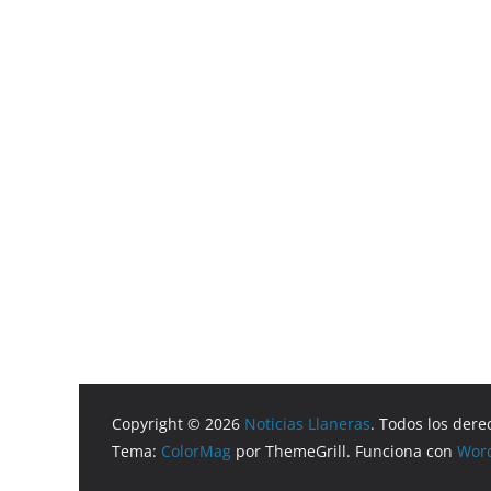
Copyright © 2026
Noticias Llaneras
. Todos los dere
Tema:
ColorMag
por ThemeGrill. Funciona con
Wor