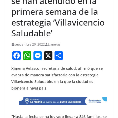
se han atendido en la
primera semana de la
estrategia ‘Villavicencio
Saludable’
septiembre 20, 2022
Llaneras
F
W
M
X
S
a
h
e
h
Ximena Velasco, secretaria de salud, afirmó que se
c
at
ss
ar
avanza de manera satisfactoria con la estrategia
e
s
e
e
Villavicencio Saludable, en la que la ciudad es
b
A
n
pionera a nivel país.
o
p
g
o
p
er
k
“Hasta la fecha se ha logrado llegar a 846 familias, se