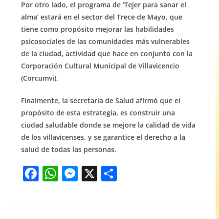
Por otro lado, el programa de ‘Tejer para sanar el
alma’ estará en el sector del Trece de Mayo, que
tiene como propósito mejorar las habilidades
psicosociales de las comunidades más vulnerables
de la ciudad, actividad que hace en conjunto con la
Corporación Cultural Municipal de Villavicencio
(Corcumvi).
Finalmente, la secretaria de Salud afirmó que el
propósito de esta estrategia, es construir una
ciudad saludable donde se mejore la calidad de vida
de los villavicenses, y se garantice el derecho a la
salud de todas las personas.
F
W
M
X
S
a
h
e
h
c
at
ss
ar