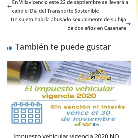
e
s
e
e
En Villavicencio este 22 de septiembre se llevará a
b
A
n
cabo el Día del Transporte Sostenible
o
p
g
Un sujeto habría abusado sexualmente de su hija
o
p
er
de dos años en Casanare
k
También te puede gustar
Impuesto vehicular vigencia 2020 NO