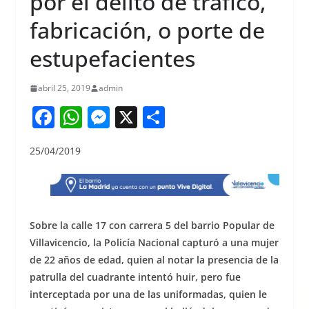
por el delito de tráfico,
fabricación, o porte de
estupefacientes
abril 25, 2019
admin
F
W
M
X
S
a
h
e
h
25/04/2019
c
at
ss
ar
e
s
e
e
b
A
n
o
p
g
Sobre la calle 17 con carrera 5 del barrio Popular de
o
p
er
Villavicencio, la Policía Nacional capturó a una mujer
de 22 años de edad, quien al notar la presencia de la
k
patrulla del cuadrante intentó huir, pero fue
interceptada por una de las uniformadas, quien le