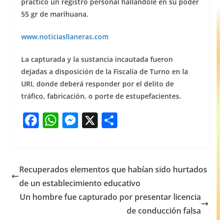
practicó un registro personal hallándole en su poder
55 gr de marihuana.
www.noticiasllaneras.com
La capturada y la sustancia incautada fueron
dejadas a disposición de la Fiscalía de Turno en la
URI, donde deberá responder por el delito de
tráfico, fabricación, o porte de estupefacientes.
F
W
M
X
S
a
h
e
h
c
at
ss
ar
e
s
e
e
Recuperados elementos que habían sido hurtados
b
A
n
de un establecimiento educativo
o
p
g
Un hombre fue capturado por presentar licencia
o
p
er
de conducción falsa