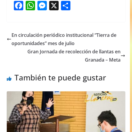
F
W
M
X
S
a
h
e
h
c
at
ss
ar
e
s
e
e
En circulación periódico institucional “Tierra de
b
A
n
oportunidades” mes de julio
o
p
g
Gran Jornada de recolección de llantas en
o
p
er
Granada – Meta
k
También te puede gustar