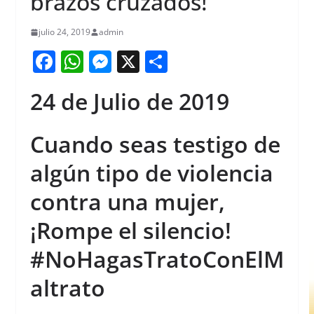
brazos cruzados!
julio 24, 2019
admin
F
W
M
X
S
a
h
e
h
24 de Julio de 2019
c
at
ss
ar
e
s
e
e
Cuando seas testigo de
b
A
n
algún tipo de violencia
o
p
g
o
p
er
contra una mujer,
k
¡Rompe el silencio!
#NoHagasTratoConElM
altrato