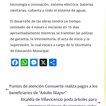
tecnología e innovación, sistema eléctrico, baterías
sanitarias, cubierta y todo el sistema de aguas.
El desarrollo de las obras tendrá un tiempo
estimado de 4 meses e iniciarán en 15 días
aproximadamente mientras se tramitan las pólizas
de garantía, la interventoría, el acta de inicio y la
supervisión, la cual estará a cargo de la Secretaría
de Educación Municipal.
F
W
M
X
S
a
h
e
h
c
at
ss
ar
e
s
e
e
Puntos de atención Consuerte realiza pagos a los
b
A
n
beneficiarios de “Adulto Mayor”
o
p
g
Alcaldía de Villavicencio poda árboles para