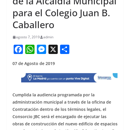
de la Alcaldía Municipal
para el Colegio Juan B.
Caballero
agosto 7, 2019
admin
F
W
M
X
S
a
h
e
h
07 de Agosto de 2019
c
at
ss
ar
e
s
e
e
b
A
n
o
p
g
Cumplida la audiencia programada por la
o
p
er
administración municipal a través de la oficina de
Contratación dentro de los términos legales, el
k
Consorcio JBC será el encargado de ejecutar las
obras de construcción del nuevo edificio de espacios