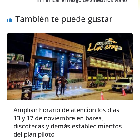
o
p
er
minimizar el riesgo de siniestros viales
k
También te puede gustar
Amplían horario de atención los días
13 y 17 de noviembre en bares,
discotecas y demás establecimientos
del plan piloto