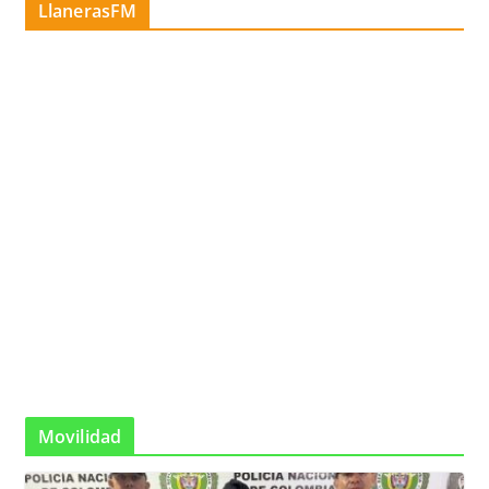
LlanerasFM
Movilidad