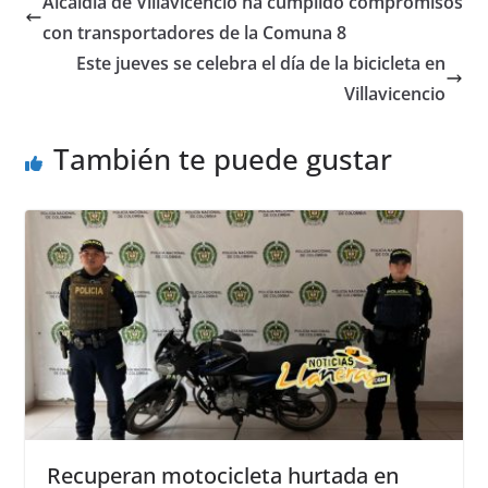
Alcaldía de Villavicencio ha cumplido compromisos
b
A
n
con transportadores de la Comuna 8
o
p
g
Este jueves se celebra el día de la bicicleta en
o
p
er
Villavicencio
k
También te puede gustar
Recuperan motocicleta hurtada en