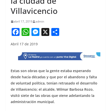
la ciudad de
Villavicencio
abril 17, 2019
admin
F
W
M
X
S
a
h
e
h
Abril 17 de 2019
c
at
ss
ar
e
s
e
e
b
A
n
o
p
g
Estas son obras que la gente estaba esperando
o
p
er
desde hacía décadas y que por el abandono y falta
de voluntad política, tenían retrasado el desarrollo
k
de Villavicencio; el alcalde, Wilmar Barbosa Rozo,
visitó siete de las obras que viene adelantando la
administración municipal.