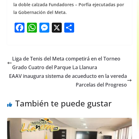
la doble calzada Fundadores – Porfía ejecutadas por
la Gobernación del Meta.
F
W
M
X
S
a
h
e
h
c
at
ss
ar
e
s
e
e
Liga de Tenis del Meta competirá en el Torneo
b
A
n
Grado Cuatro del Parque La Llanura
o
p
g
EAAV inaugura sistema de acueducto en la vereda
o
p
er
Parcelas del Progreso
k
También te puede gustar