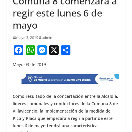
Comuna 8 comenzará a
regir este lunes 6 de
mayo
mayo 3, 2019
admin
F
W
M
X
S
a
h
e
h
Mayo 03 de 2019
c
at
ss
ar
e
s
e
e
b
A
n
o
p
g
Como resultado de la concertación entre la Alcaldía,
o
p
er
líderes comunales y conductores de la Comuna 8 de
Villavicencio, la implementación de la medida de
k
Pico y Placa que empezará a regir a partir de este
lunes 6 de mayo tendrá una característica