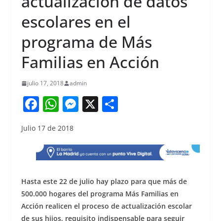
actualización de datos
escolares en el
programa de Más
Familias en Acción
julio 17, 2018
admin
F
W
M
X
S
a
h
e
h
Julio 17 de 2018
c
at
ss
ar
e
s
e
e
b
A
n
o
p
g
Hasta este 22 de julio hay plazo para que más de
o
p
er
500.000 hogares del programa Más Familias en
Acción realicen el proceso de actualización escolar
k
de sus hijos, requisito indispensable para seguir