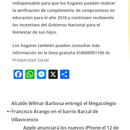
indispensable para que los hogares puedan realizar
la verificación de cumplimiento de compromisos en
educación para el año 2018 y continúen recibiendo
los incentivos del Gobierno Nacional para el
bienestar de sus hijos.
Los hogares también pueden consultar más
información en la línea gratuita 018000951100 d
e
Prosperidad Social.
F
W
M
X
S
a
h
e
h
c
at
ss
ar
e
s
e
e
Alcalde Wilmar Barbosa entregó el Megacolegio
b
A
n
Francisco Arango en el barrio Barzal de
o
p
g
Villavicencio
o
p
er
Apple anunciará los nuevos iPhone el 12 de