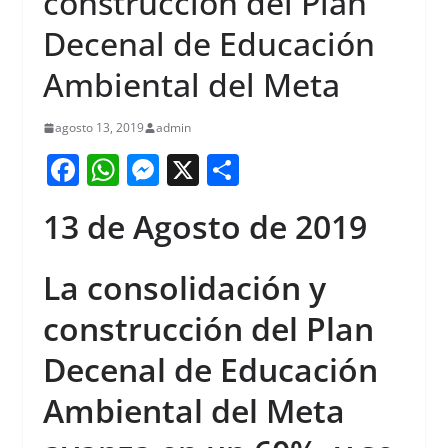
construcción del Plan
Decenal de Educación
Ambiental del Meta
agosto 13, 2019
admin
F
W
M
X
S
a
h
e
h
13 de Agosto de 2019
c
at
ss
ar
e
s
e
e
La consolidación y
b
A
n
construcción del Plan
o
p
g
o
p
er
Decenal de Educación
k
Ambiental del Meta