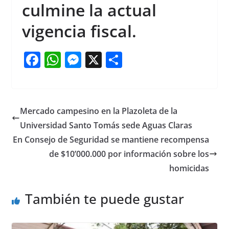
culmine la actual
vigencia fiscal.
F
W
M
X
S
a
h
e
h
c
at
ss
ar
e
s
e
e
Mercado campesino en la Plazoleta de la
b
A
n
Universidad Santo Tomás sede Aguas Claras
o
p
g
En Consejo de Seguridad se mantiene recompensa
o
p
er
de $10’000.000 por información sobre los
homicidas
k
También te puede gustar