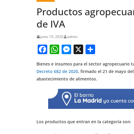
Productos agropecuar
de IVA
junio 19, 2020
admin
F
W
M
X
S
a
h
e
h
Bienes e insumos para el sector agropecuario t
c
at
ss
ar
Decreto 682 de 2020
, firmado el 21 de mayo del
e
s
e
e
abastecimiento de alimentos.
b
A
n
o
p
g
o
p
er
k
Los productos que entran en la categoría son: