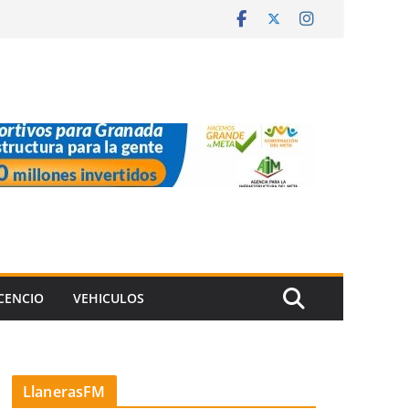
ICENCIO
VEHICULOS
LlanerasFM