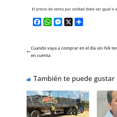
El precio de venta por unidad debe ser igual o in
F
W
M
X
S
a
h
e
h
c
at
ss
ar
e
s
e
e
Cuando vaya a comprar en el día sin IVA te
b
A
n
en cuenta
o
p
g
o
p
er
También te puede gustar
k