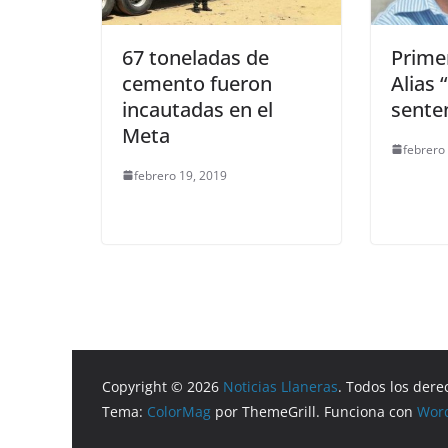
67 toneladas de
Prime
cemento fueron
Alias 
incautadas en el
sente
Meta
febrero
febrero 19, 2019
Copyright © 2026
Noticias Llaneras
. Todos los dere
Tema:
ColorMag
por ThemeGrill. Funciona con
Wor