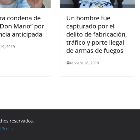
ra condena de
Un hombre fue
“Don Mario” por
capturado por el
ncia anticipada
delito de fabricación,
tráfico y porte ilegal
 19, 2019
de armas de fuegos
febrero 18, 2019
chos reservados.
dPress
.