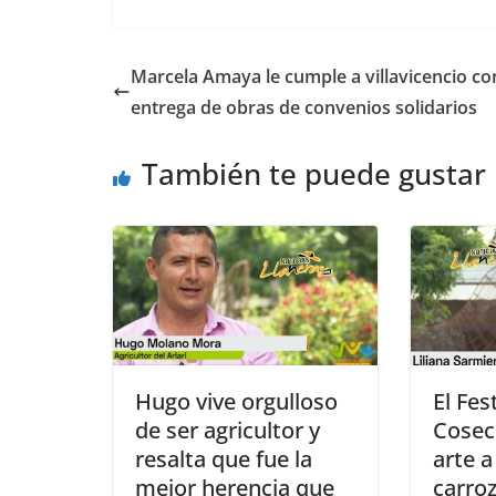
a
h
e
h
c
at
ss
ar
e
s
e
e
Marcela Amaya le cumple a villavicencio con
b
A
n
entrega de obras de convenios solidarios
o
p
g
También te puede gustar
o
p
er
k
Hugo vive orgulloso
El Fes
de ser agricultor y
Cosec
resalta que fue la
arte a
mejor herencia que
carroz