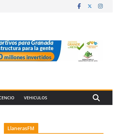
ICENCIO
VEHICULOS
LlanerasFM