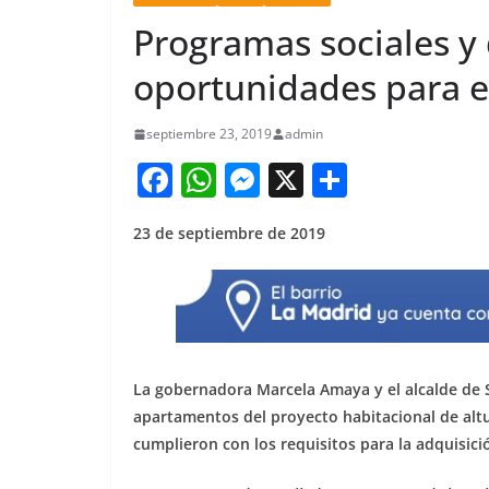
Programas sociales y
oportunidades para 
septiembre 23, 2019
admin
F
W
M
X
S
a
h
e
h
23 de septiembre de 2019
c
at
ss
ar
e
s
e
e
b
A
n
o
p
g
o
p
er
La gobernadora Marcela Amaya y el alcalde de Sa
k
apartamentos del proyecto habitacional de altur
cumplieron con los requisitos para la adquisició