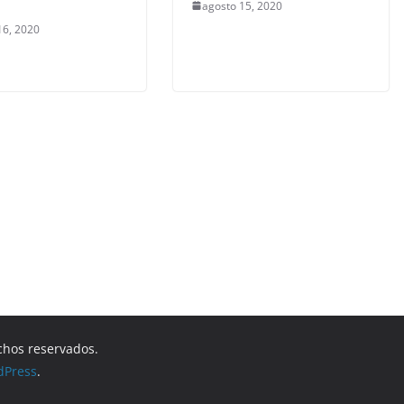
agosto 15, 2020
16, 2020
chos reservados.
dPress
.