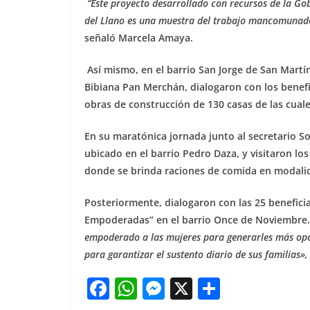
“Este proyecto desarrollado con recursos de la G
del Llano es una muestra del trabajo mancomunado
señaló Marcela Amaya.
Así mismo, en el barrio San Jorge de San Martín
Bibiana Pan Merchán, dialogaron con los benefic
obras de construcción de 130 casas de las cuale
En su maratónica jornada junto al secretario So
ubicado en el barrio Pedro Daza, y visitaron los
donde se brinda raciones de comida en modali
Posteriormente, dialogaron con las 25 benefici
Empoderadas” en el barrio Once de Noviembre
empoderado a las mujeres para generarles más opo
para garantizar el sustento diario de sus familias
F
W
M
X
S