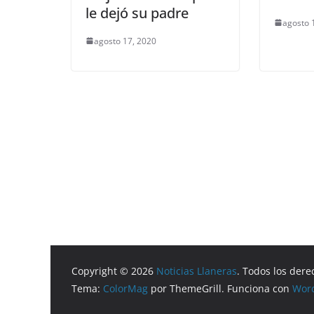
le dejó su padre
agosto 
agosto 17, 2020
Copyright © 2026
Noticias Llaneras
. Todos los dere
Tema:
ColorMag
por ThemeGrill. Funciona con
Wor