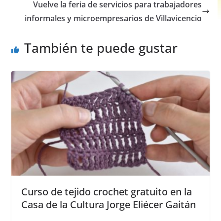
o
p
g
Vuelve la feria de servicios para trabajadores
o
p
er
informales y microempresarios de Villavicencio
k
También te puede gustar
Curso de tejido crochet gratuito en la
Casa de la Cultura Jorge Eliécer Gaitán