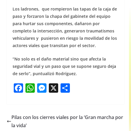
Los ladrones, que rompieron las tapas de la caja de
paso y forzaron la chapa del gabinete del equipo
para hurtar sus componentes, dañaron por
completo la intersección, generaron traumatismos
vehiculares y pusieron en riesgo la movilidad de los
actores viales que transitan por el sector.
“No solo es el daño material sino que afecta la
seguridad vial y un paso que se supone seguro deja
de serlo”, puntualizó Rodríguez.
F
W
M
X
S
a
h
e
h
c
at
ss
ar
e
s
e
e
Pilas con los cierres viales por la ‘Gran marcha por
b
A
n
la vida’