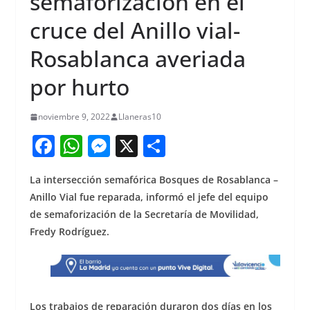
semaforización en el
cruce del Anillo vial-
Rosablanca averiada
por hurto
noviembre 9, 2022
Llaneras10
F
W
M
X
S
a
h
e
h
La intersección semafórica Bosques de Rosablanca –
c
at
ss
ar
Anillo Vial fue reparada, informó el jefe del equipo
e
s
e
e
de semaforización de la Secretaría de Movilidad,
b
A
n
Fredy Rodríguez.
o
p
g
o
p
er
k
Los trabajos de reparación duraron dos días en los