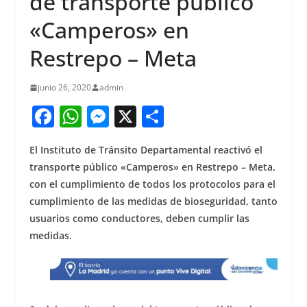
de transporte público
«Camperos» en
Restrepo – Meta
junio 26, 2020
admin
F
W
M
X
S
a
h
e
h
El Instituto de Tránsito Departamental reactivó el
c
at
ss
ar
transporte público «Camperos» en Restrepo – Meta,
e
s
e
e
con el cumplimiento de todos los protocolos para el
b
A
n
cumplimiento de las medidas de bioseguridad, tanto
o
p
g
usuarios como conductores, deben cumplir las
medidas.
o
p
er
k