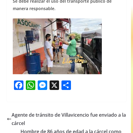
Se debe realizar el uso del transporte público de
manera responsable.
F
W
M
X
S
a
h
e
h
c
at
ss
ar
e
s
e
e
Agente de tránsito de Villavicencio fue enviado a la
b
A
n
cárcel
o
p
g
Hombre de 86 años de edad a la cárcel como