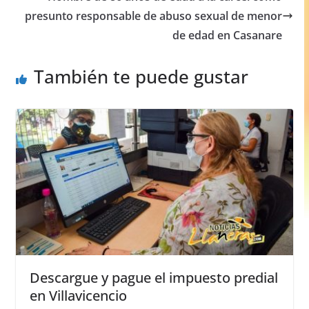
o
p
er
presunto responsable de abuso sexual de menor
de edad en Casanare
k
También te puede gustar
Descargue y pague el impuesto predial
en Villavicencio