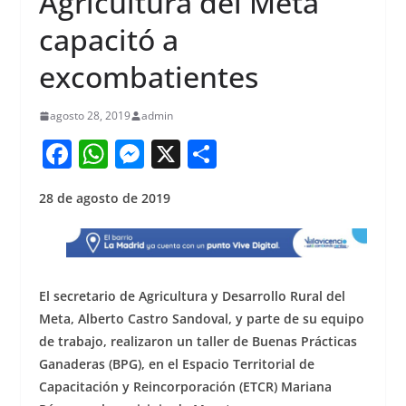
Agricultura del Meta
capacitó a
excombatientes
agosto 28, 2019
admin
F
W
M
X
S
a
h
e
h
28 de agosto de 2019
c
at
ss
ar
e
s
e
e
b
A
n
o
p
g
El secretario de Agricultura y Desarrollo Rural del
o
p
er
Meta, Alberto Castro Sandoval, y parte de su equipo
de trabajo, realizaron un taller de Buenas Prácticas
k
Ganaderas (BPG), en el Espacio Territorial de
Capacitación y Reincorporación (ETCR) Mariana