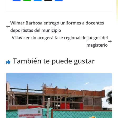
a
h
e
h
c
at
ss
ar
e
s
e
e
Wilmar Barbosa entregó uniformes a docentes
b
A
n
deportistas del municipio
o
p
g
Villavicencio acogerá fase regional de juegos del
o
p
er
magisterio
k
También te puede gustar