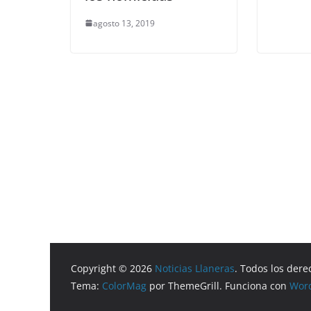
agosto 13, 2019
Copyright © 2026
Noticias Llaneras
. Todos los dere
Tema:
ColorMag
por ThemeGrill. Funciona con
Wor