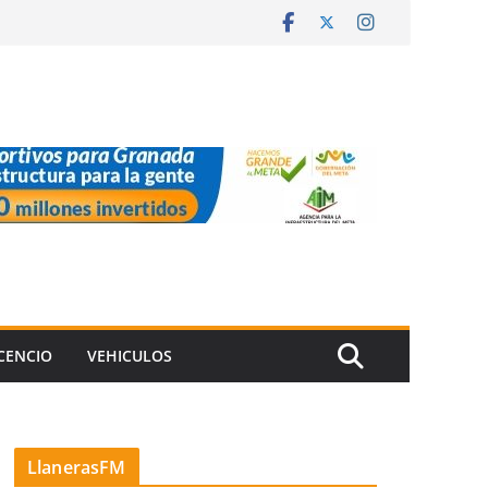
ICENCIO
VEHICULOS
LlanerasFM