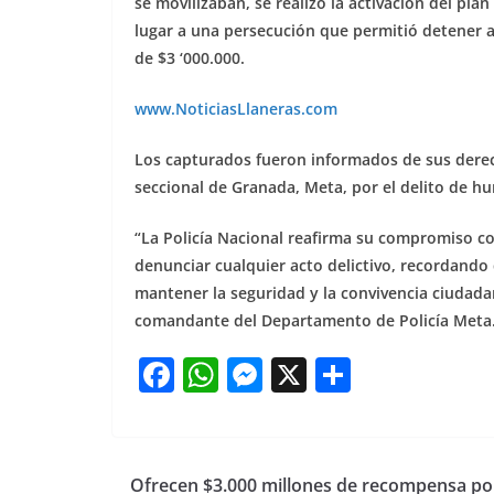
se movilizaban, se realizó la activación del pla
lugar a una persecución que permitió detener a
de $3 ‘000.000.
www.NoticiasLlaner
as.com
Los capturados fueron informados de sus derecho
seccional de Granada, Meta, por el delito de hu
“La Policía Nacional reafirma su compromiso co
denunciar cualquier acto delictivo, recordando
mantener la seguridad y la convivencia ciudad
comandante del Departamento de Policía Meta
F
W
M
X
S
a
h
e
h
c
at
ss
ar
e
s
e
e
Ofrecen $3.000 millones de recompensa po