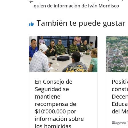
b
A
n
quien de información de Iván Mordisco
o
p
g
También te puede gustar
o
p
er
k
En Consejo de
Posit
Seguridad se
constr
mantiene
Decen
recompensa de
Educa
$10’000.000 por
del M
información sobre
agosto 
los homicidas