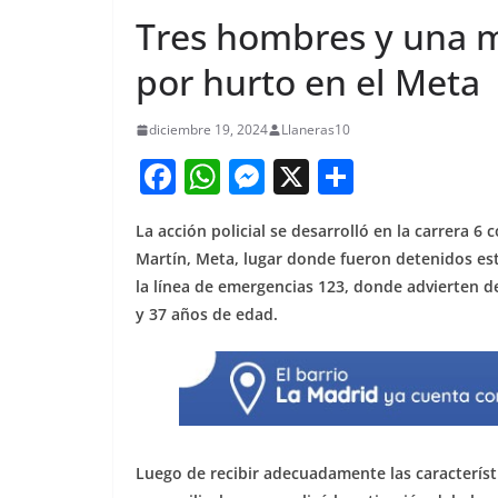
Tres hombres y una m
por hurto en el Meta
diciembre 19, 2024
Llaneras10
F
W
M
X
S
a
h
e
h
La acción policial se desarrolló en la carrera 6 
c
at
ss
ar
Martín, Meta, lugar donde fueron detenidos est
e
s
e
e
la línea de emergencias 123, donde advierten d
b
A
n
y 37 años de edad.
o
p
g
o
p
er
k
Luego de recibir adecuadamente las característi