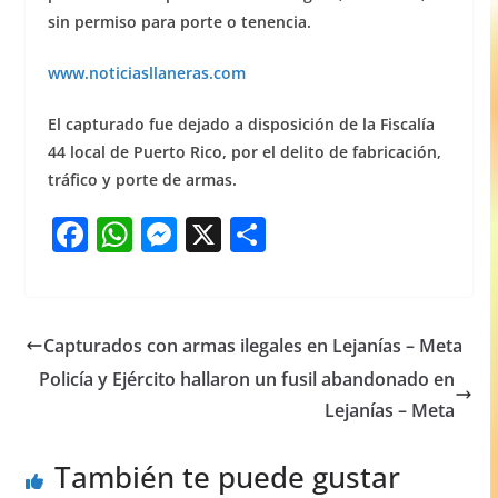
sin permiso para porte o tenencia.
www.noticiasllaneras.com
El capturado fue dejado a disposición de la Fiscalía
44 local de Puerto Rico, por el delito de fabricación,
tráfico y porte de armas.
F
W
M
X
S
a
h
e
h
c
at
ss
ar
e
s
e
e
Capturados con armas ilegales en Lejanías – Meta
b
A
n
Policía y Ejército hallaron un fusil abandonado en
o
p
g
Lejanías – Meta
o
p
er
También te puede gustar
k