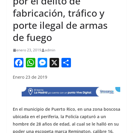
por el delito de
fabricación, tráfico y
porte ilegal de armas
de fuego
enero 23, 2019
admin
F
W
M
X
S
a
h
e
h
Enero 23 de 2019
c
at
ss
ar
e
s
e
e
b
A
n
o
p
g
En el municipio de Puerto Rico, en una zona boscosa
o
p
er
ubicada en el periferia, la Policía capturó a un
hombre de 28 años de edad, al cual se le halló en su
k
poder una escopeta marca Remington, calibre 16,