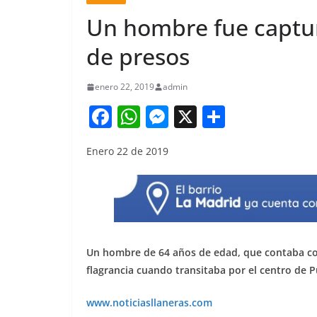
Un hombre fue captur
de presos
enero 22, 2019
admin
F
W
M
X
S
a
h
e
h
Enero 22 de 2019
c
at
ss
ar
e
s
e
e
b
A
n
o
p
g
o
p
er
Un hombre de 64 años de edad, que contaba con 
k
flagrancia cuando transitaba por el centro de P
www.noticiasllaneras.com