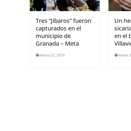
Tres “Jibaros” fueron
Un he
capturados en el
sicari
municipio de
en el 
Granada – Meta
Villav
marzo 22, 2019
marzo 2