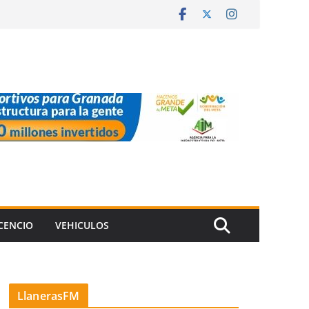
ICENCIO
VEHICULOS
LlanerasFM