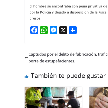
El hombre se encontraba con pena privativa de l
por la Policía y dejado a disposición de la Fisca
presos.
F
W
M
X
S
a
h
e
h
c
at
ss
ar
e
s
e
e
Captudos por el delito de fabricación, trafic
b
A
n
porte de estupefacientes.
o
p
g
También te puede gustar
o
p
er
k