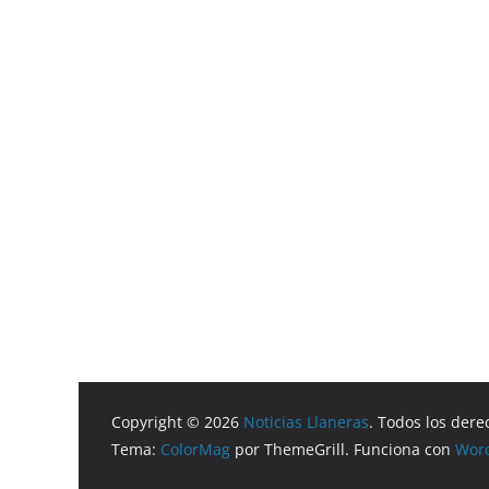
Copyright © 2026
Noticias Llaneras
. Todos los dere
Tema:
ColorMag
por ThemeGrill. Funciona con
Wor