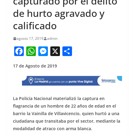
capturado por el delito
de hurto agravado y
calificado
agosto 17, 2019
admin
F
W
M
X
S
a
h
e
h
17 de Agosto de 2019
c
at
ss
ar
e
s
e
e
b
A
n
o
p
g
La Policía Nacional materializó la captura en
o
p
er
flagrancia de un hombre de 22 años de edad en el
barrio la Vainilla de Villavicencio, quien hurtó a una
k
ciudadana que transitaba por el sector, mediante la
modalidad de atraco con arma blanca.