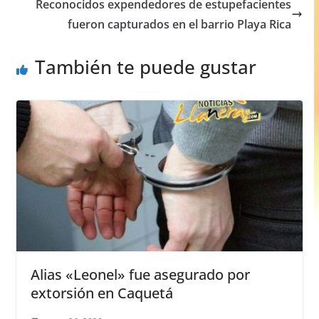
o
p
er
Reconocidos expendedores de estupefacientes
fueron capturados en el barrio Playa Rica
k
También te puede gustar
Alias «Leonel» fue asegurado por
extorsión en Caquetá