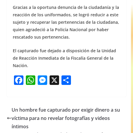
Gracias a la oportuna denuncia de la ciudadanía y la
reacción de los uniformados, se logró reducir a este
sujeto y recuperar las pertenencias de la ciudadana,
quien agradeció a la Policía Nacional por haber
rescatado sus pertenencias.
El capturado fue dejado a disposición de la Unidad
de Reacción Inmediata de la Fiscalía General de la
Nación.
F
W
M
X
S
a
h
e
h
c
at
ss
ar
e
s
e
e
Un hombre fue capturado por exigir dinero a su
b
A
n
víctima para no revelar fotografías y videos
o
p
g
íntimos