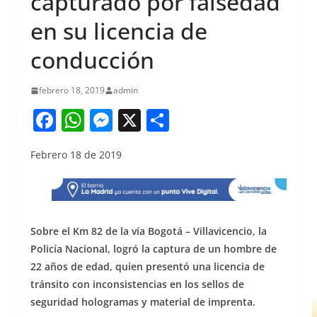
capturado por falsedad
en su licencia de
conducción
febrero 18, 2019
admin
F
W
M
X
S
a
h
e
h
Febrero 18 de 2019
c
at
ss
ar
e
s
e
e
b
A
n
o
p
g
Sobre el Km 82 de la vía Bogotá – Villavicencio, la
o
p
er
Policía Nacional, logró la captura de un hombre de
22 años de edad, quien presentó una licencia de
k
tránsito con inconsistencias en los sellos de
seguridad hologramas y material de imprenta.