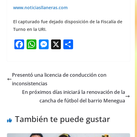
www.noticiasllaneras.com
El capturado fue dejado disposición de la Fiscalía de
Turno en la URI.
F
W
M
X
S
a
h
e
h
c
at
ss
ar
e
s
e
e
Presentó una licencia de conducción con
b
A
n
inconsistencias
o
p
g
En próximos días iniciará la renovación de la
o
p
er
cancha de fútbol del barrio Menegua
k
También te puede gustar