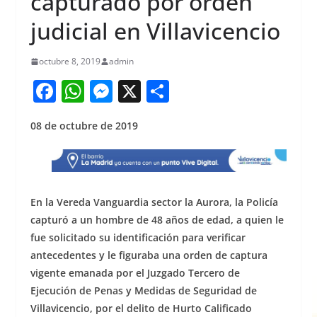
capturado por orden
judicial en Villavicencio
octubre 8, 2019
admin
F
W
M
X
S
a
h
e
h
08 de octubre de 2019
c
at
ss
ar
e
s
e
e
b
A
n
o
p
g
En la Vereda Vanguardia sector la Aurora, la Policía
o
p
er
capturó a un hombre de 48 años de edad, a quien le
fue solicitado su identificación para verificar
k
antecedentes y le figuraba una orden de captura
vigente emanada por el Juzgado Tercero de
Ejecución de Penas y Medidas de Seguridad de
Villavicencio, por el delito de Hurto Calificado