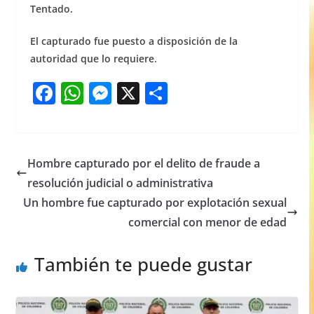
Tentado.
El capturado fue puesto a disposición de la
autoridad que lo requiere.
F
W
M
X
S
a
h
e
h
c
at
ss
ar
e
s
e
e
Hombre capturado por el delito de fraude a
b
A
n
resolución judicial o administrativa
o
p
g
Un hombre fue capturado por explotación sexual
o
p
er
comercial con menor de edad
k
También te puede gustar