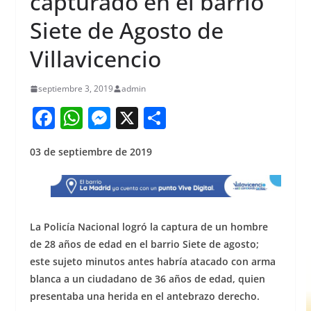
capturado en el barrio
Siete de Agosto de
Villavicencio
septiembre 3, 2019
admin
F
W
M
X
S
a
h
e
h
03 de septiembre de 2019
c
at
ss
ar
e
s
e
e
b
A
n
o
p
g
La Policía Nacional logró la captura de un hombre
o
p
er
de 28 años de edad en el barrio Siete de agosto;
este sujeto minutos antes habría atacado con arma
k
blanca a un ciudadano de 36 años de edad, quien
presentaba una herida en el antebrazo derecho.