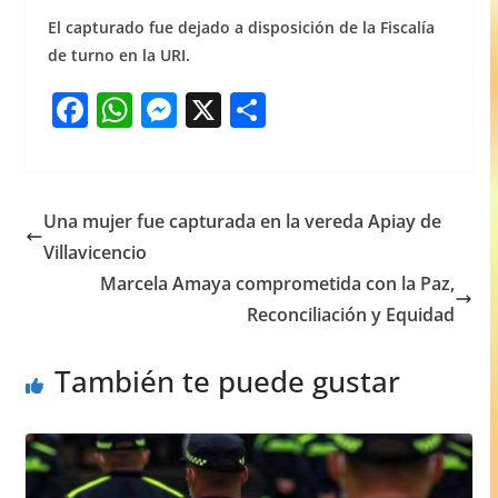
El capturado fue dejado a disposición de la Fiscalía
de turno en la URI.
F
W
M
X
S
a
h
e
h
c
at
ss
ar
e
s
e
e
Una mujer fue capturada en la vereda Apiay de
b
A
n
Villavicencio
o
p
g
Marcela Amaya comprometida con la Paz,
o
p
er
Reconciliación y Equidad
k
También te puede gustar