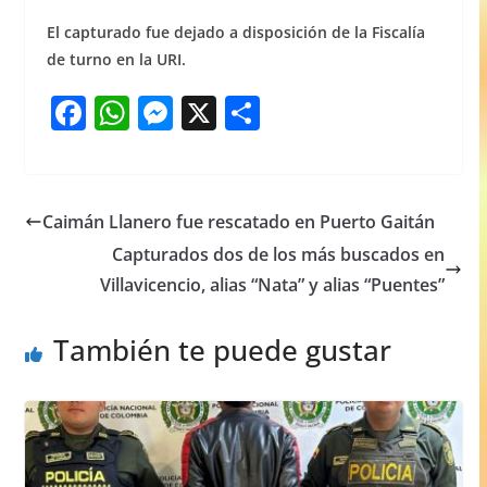
El capturado fue dejado a disposición de la Fiscalía
de turno en la URI.
F
W
M
X
S
a
h
e
h
c
at
ss
ar
e
s
e
e
Caimán Llanero fue rescatado en Puerto Gaitán
b
A
n
Capturados dos de los más buscados en
o
p
g
Villavicencio, alias “Nata” y alias “Puentes”
o
p
er
También te puede gustar
k