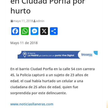
en Ciudad Porfía por
hurto
mayo 11, 2018
admin
F
W
M
X
S
a
h
e
h
Mayo 11 de 2018
c
at
ss
ar
e
s
e
e
b
A
n
o
p
g
En el barrio Ciudad Porfía en la calle 54 con carrera
o
p
er
45, la Policía capturó a un sujeto de 23 años de
edad, el cual había hurtado un celular a una
k
ciudadana de 25 años de edad, quien fue
sorprendida por este delincuente.
www.noticiasllaneras.com