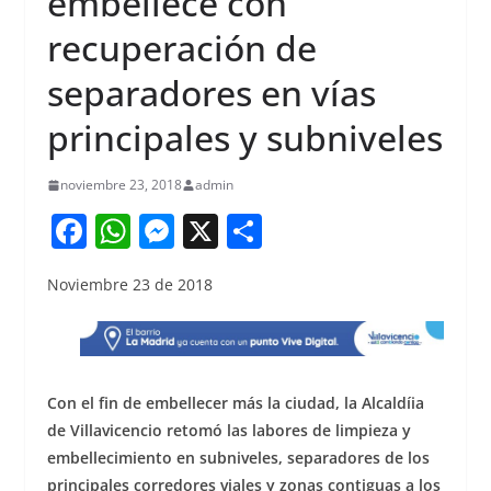
embellece con
recuperación de
separadores en vías
principales y subniveles
noviembre 23, 2018
admin
F
W
M
X
S
a
h
e
h
Noviembre 23 de 2018
c
at
ss
ar
e
s
e
e
b
A
n
o
p
g
Con el fin de embellecer más la ciudad, la Alcaldíia
o
p
er
de Villavicencio retomó las labores de limpieza y
embellecimiento en subniveles, separadores de los
k
principales corredores viales y zonas contiguas a los