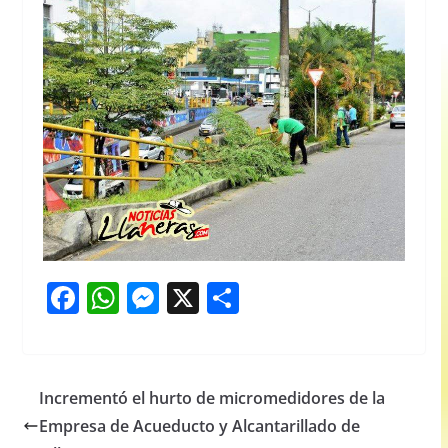
F
W
M
X
S
a
h
e
h
c
at
ss
ar
e
s
e
e
Incrementó el hurto de micromedidores de la
b
A
n
Empresa de Acueducto y Alcantarillado de