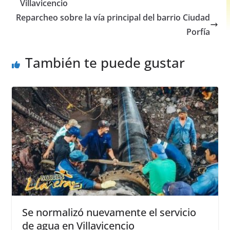
o
p
g
Villavicencio
o
p
er
Reparcheo sobre la vía principal del barrio Ciudad
Porfía
k
También te puede gustar
Se normalizó nuevamente el servicio
de agua en Villavicencio