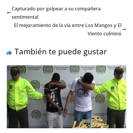
e
s
e
e
Capturado por golpear a su compañera
b
A
n
sentimental
o
p
g
El mejoramiento de la vía entre Los Mangos y El
o
p
er
Viento culminó
k
También te puede gustar