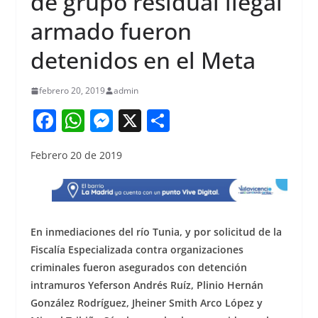
de grupo residual ilegal
armado fueron
detenidos en el Meta
febrero 20, 2019
admin
F
W
M
X
S
a
h
e
h
Febrero 20 de 2019
c
at
ss
ar
e
s
e
e
b
A
n
o
p
g
En inmediaciones del río Tunia, y por solicitud de la
o
p
er
Fiscalía Especializada contra organizaciones
criminales fueron asegurados con detención
k
intramuros Yeferson Andrés Ruíz, Plinio Hernán
González Rodríguez, Jheiner Smith Arco López y