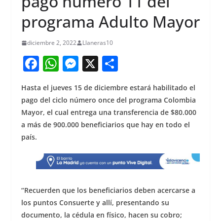
pago numero 11 del
programa Adulto Mayor
diciembre 2, 2022
Llaneras10
F
W
M
X
S
a
h
e
h
Hasta el jueves 15 de diciembre estará habilitado el
c
at
ss
ar
pago del ciclo número once del programa Colombia
e
s
e
e
Mayor, el cual entrega una transferencia de $80.000
b
A
n
a más de 900.000 beneficiarios que hay en todo el
o
p
g
país.
o
p
er
k
“Recuerden que los beneficiarios deben acercarse a
los puntos Consuerte y allí, presentando su
documento, la cédula en físico, hacen su cobro;