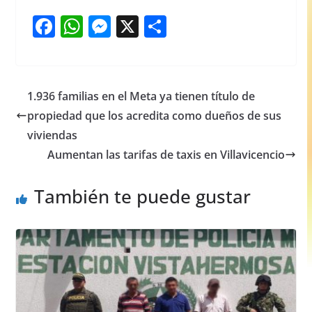
F
W
M
X
S
a
h
e
h
c
at
ss
ar
e
s
e
e
1.936 familias en el Meta ya tienen título de
b
A
n
propiedad que los acredita como dueños de sus
o
p
g
viviendas
o
p
er
Aumentan las tarifas de taxis en Villavicencio
k
También te puede gustar