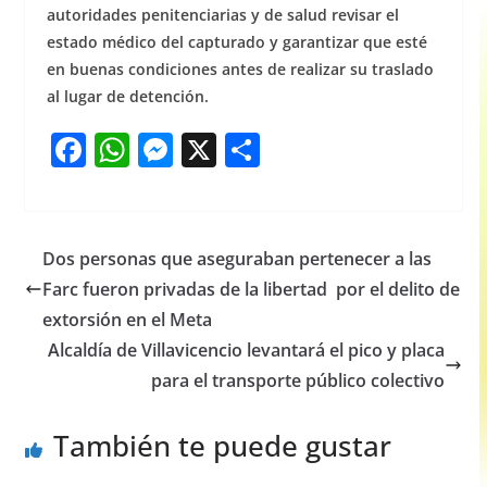
autoridades penitenciarias y de salud revisar el
estado médico del capturado y garantizar que esté
en buenas condiciones antes de realizar su traslado
al lugar de detención.
F
W
M
X
S
a
h
e
h
c
at
ss
ar
e
s
e
e
Dos personas que aseguraban pertenecer a las
b
A
n
Farc fueron privadas de la libertad por el delito de
o
p
g
extorsión en el Meta
o
p
er
Alcaldía de Villavicencio levantará el pico y placa
para el transporte público colectivo
k
También te puede gustar