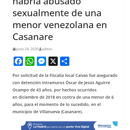
habría abusado
sexualmente de una
menor venezolana en
Casanare
junio 24, 2020
admin
F
W
M
X
S
a
h
e
h
Por solicitud de la Fiscalía local Caivas fue asegurado
c
at
ss
ar
con detención intramuros Óscar de Jesús Aguirre
e
s
e
e
Ocampo de 43 años, por hechos ocurridos
b
A
n
en diciembre de 2018 en contra de una menor de 6
o
p
g
años, para el momento de lo sucedido, en el
municipio de Villanueva (Casanare).
o
p
er
k