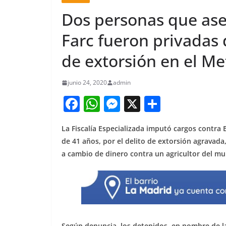
Dos personas que ase
Farc fueron privadas d
de extorsión en el Me
junio 24, 2020
admin
F
W
M
X
S
a
h
e
h
La Fiscalía Especializada imputó cargos contra 
c
at
ss
ar
de 41 años, por el delito de extorsión agravada
e
s
e
e
a cambio de dinero contra un agricultor del m
b
A
n
o
p
g
o
p
er
k
Según denuncia, los detenidos, en nombre de las