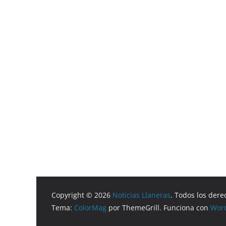
Copyright © 2026
Noticias Llaneras
. Todos los dere
Tema:
ColorMag
por ThemeGrill. Funciona con
Wor