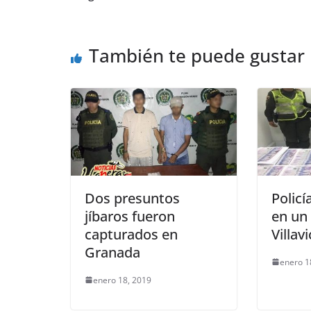
o
p
g
o
p
er
También te puede gustar
k
Dos presuntos
Policí
jíbaros fueron
en un
capturados en
Villav
Granada
enero 1
enero 18, 2019