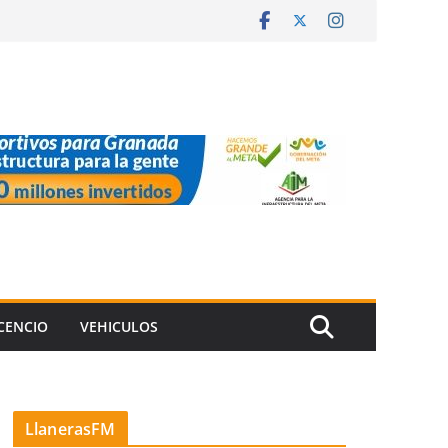
ICENCIO
VEHICULOS
LlanerasFM