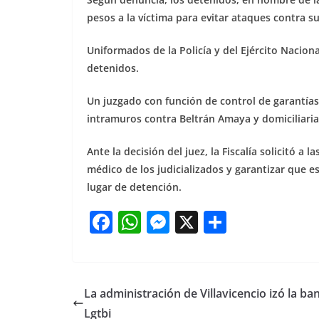
pesos a la víctima para evitar ataques contra su
Uniformados de la Policía y del Ejército Naciona
detenidos.
Un juzgado con función de control de garantías
intramuros contra Beltrán Amaya y domiciliaria
Ante la decisión del juez, la Fiscalía solicitó a 
médico de los judicializados y garantizar que e
lugar de detención.
F
W
M
X
S
a
h
e
h
c
at
ss
ar
e
s
e
e
La administración de Villavicencio izó la ba
b
A
n
Lgtbi