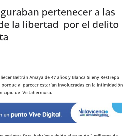
guraban pertenecer a las
e la libertad por el delito
ta
Eliecer Beltrán Amaya de 47 años y Blanca Sileny Restrepo
, porque al parecer estarían involucradas en la intimidación
unicipio de Vistahermosa.
 extintas Farc, habrían exigido el pago de 2 millones de