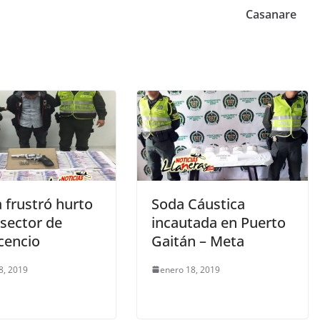
Casanare
a frustró hurto
Soda Cáustica
 sector de
incautada en Puerto
icencio
Gaitán – Meta
8, 2019
enero 18, 2019