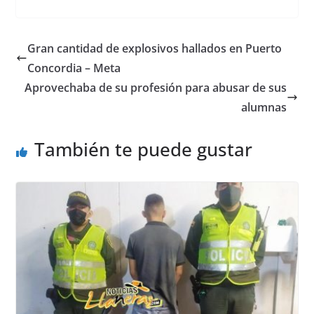
a
h
e
h
c
at
ss
ar
e
s
e
e
Gran cantidad de explosivos hallados en Puerto
b
A
n
Concordia – Meta
o
p
g
Aprovechaba de su profesión para abusar de sus
o
p
er
alumnas
k
También te puede gustar