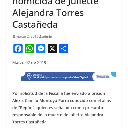
homicida de Juliette
Alejandra Torres
Castañeda
marzo 2, 2019
admin
F
W
M
X
S
a
h
e
h
Marzo 02 de 2019
c
at
ss
ar
e
s
e
e
b
A
n
o
p
g
Por solicitud de la Fiscalía fue enviado a prisión
o
p
er
Alexis Camilo Montoya Parra conocido con el alias
de “Pepón”, quien es señalado como presunto
k
responsable de la muerte de Juliette Alejandra
Torres Castañeda.