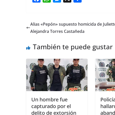
a
h
e
h
c
at
ss
ar
e
s
e
e
Alias «Pepón» supuesto homicida de Juliett
b
A
n
Alejandra Torres Castañeda
o
p
g
También te puede gustar
o
p
er
k
Un hombre fue
Policí
capturado por el
hallar
delito de extorsión
aband