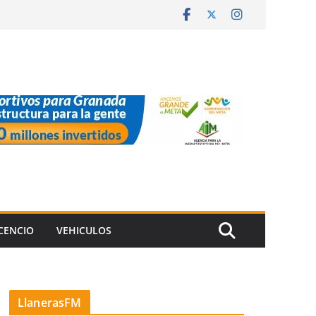
ICENCIO
VEHICULOS
LlanerasFM