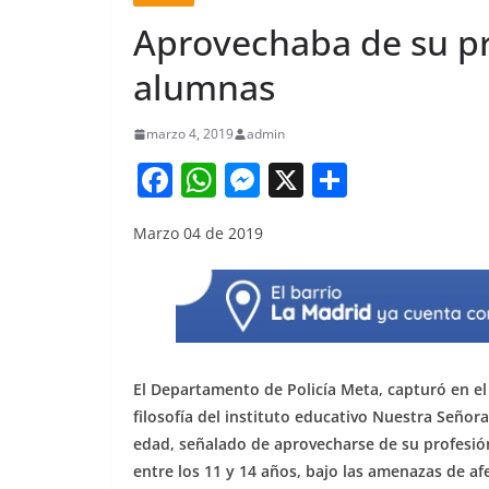
Aprovechaba de su pr
alumnas
marzo 4, 2019
admin
F
W
M
X
S
a
h
e
h
Marzo 04 de 2019
c
at
ss
ar
e
s
e
e
b
A
n
o
p
g
o
p
er
El Departamento de Policía Meta, capturó en el
k
filosofía del instituto educativo Nuestra Seño
edad, señalado de aprovecharse de su profesió
entre los 11 y 14 años, bajo las amenazas de afe