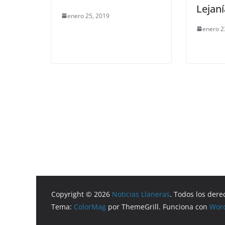
Lejan
enero 25, 2019
enero 2
Copyright © 2026
Noticias Llaneras
. Todos los dere
Tema:
ColorMag
por ThemeGrill. Funciona con
Wor