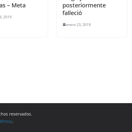
ías – Meta
posteriormente
falleció
3, 2019
enero 23, 2019
chos reservados.
dPress
.