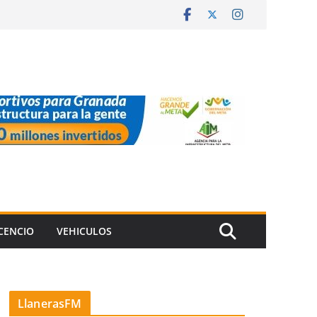
ICENCIO
VEHICULOS
LlanerasFM