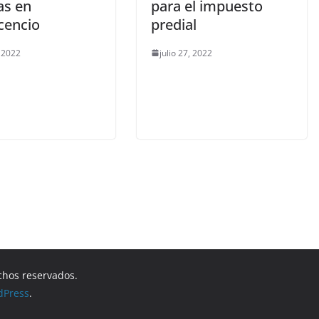
as en
para el impuesto
icencio
predial
, 2022
julio 27, 2022
chos reservados.
dPress
.