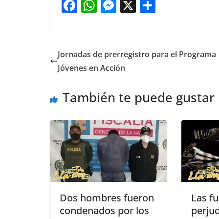
F
W
M
X
S
a
h
e
h
c
at
ss
ar
e
s
e
e
Jornadas de prerregistro para el Programa
b
A
n
Jóvenes en Acción
o
p
g
También te puede gustar
o
p
er
k
Dos hombres fueron
Las fu
condenados por los
perju