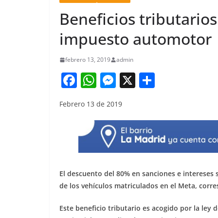
Beneficios tributario
impuesto automotor
febrero 13, 2019
admin
F
W
M
X
S
a
h
e
h
Febrero 13 de 2019
c
at
ss
ar
e
s
e
e
b
A
n
o
p
g
o
p
er
El descuento del 80% en sanciones e intereses
k
de los vehículos matriculados en el Meta, corre
Este beneficio tributario es acogido por la ley 