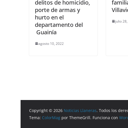
delitos de homicidio,
famili
porte de armas y
Villav
hurto en el
julio 28
departamento del
Guainía
agosto 10, 2022
Copyright © 2026
Noticias Llaneras
. Todos los dere
Tema:
ColorMag
por ThemeGrill. Funciona con
Wor