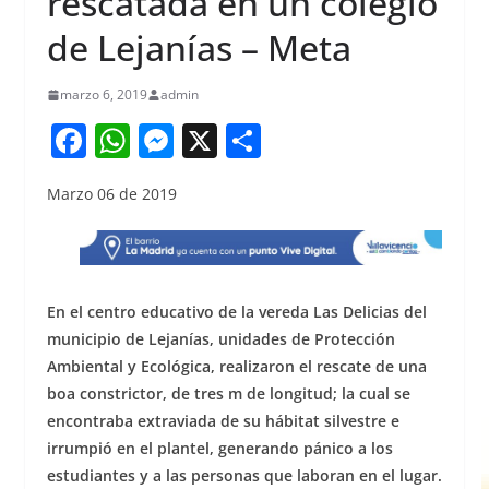
rescatada en un colegio
de Lejanías – Meta
marzo 6, 2019
admin
F
W
M
X
S
a
h
e
h
Marzo 06 de 2019
c
at
ss
ar
e
s
e
e
b
A
n
o
p
g
En el centro educativo de la vereda Las Delicias del
o
p
er
municipio de Lejanías, unidades de Protección
Ambiental y Ecológica, realizaron el rescate de una
k
boa constrictor, de tres m de longitud; la cual se
encontraba extraviada de su hábitat silvestre e
irrumpió en el plantel, generando pánico a los
estudiantes y a las personas que laboran en el lugar.