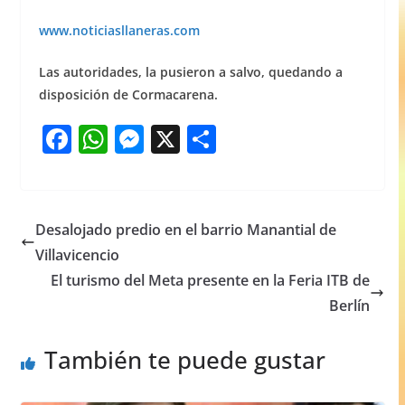
www.noticiasllaneras.com
Las autoridades, la pusieron a salvo, quedando a
disposición de Cormacarena.
F
W
M
X
S
a
h
e
h
c
at
ss
ar
e
s
e
e
Desalojado predio en el barrio Manantial de
b
A
n
Villavicencio
o
p
g
El turismo del Meta presente en la Feria ITB de
o
p
er
Berlín
k
También te puede gustar