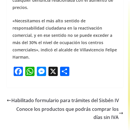
cualquier denuncia relacionada con el aumento de
precios.
«Necesitamos el más alto sentido de
responsabilidad ciudadana en la reactivación
comercial, y en ese sentido no se puede exceder a
más del 30% el nivel de ocupación los centros
comerciales», indicó el alcalde de Villavicencio Felipe
Harman.
F
W
M
X
S
a
h
e
h
c
at
ss
ar
e
s
e
e
Habilitado formulario para trámites del Sisbén IV
b
A
n
Conoce los productos que podrás comprar los
o
p
g
días sin IVA
o
p
er