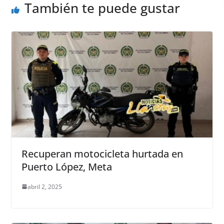
También te puede gustar
k
Recuperan motocicleta hurtada en
Puerto López, Meta
abril 2, 2025