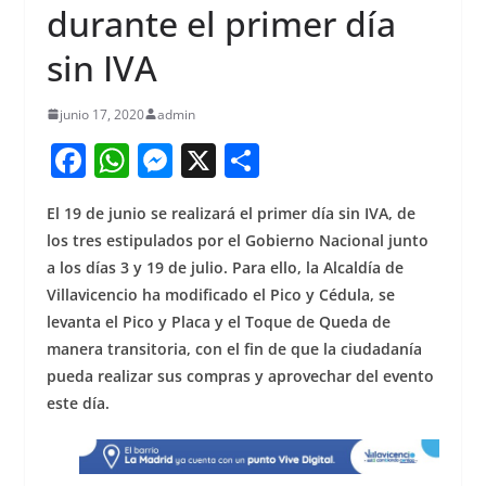
durante el primer día
sin IVA
junio 17, 2020
admin
F
W
M
X
S
a
h
e
h
El 19 de junio se realizará el primer día sin IVA, de
c
at
ss
ar
los tres estipulados por el Gobierno Nacional junto
e
s
e
e
a los días 3 y 19 de julio. Para ello, la Alcaldía de
b
A
n
Villavicencio ha modificado el Pico y Cédula, se
o
p
g
levanta el Pico y Placa y el Toque de Queda de
manera transitoria, con el fin de que la ciudadanía
o
p
er
pueda realizar sus compras y aprovechar del evento
k
este día.