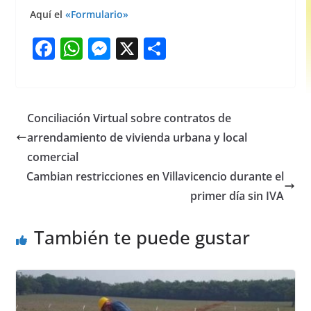
Aquí el
«Formulario»
F
W
M
X
S
a
h
e
h
c
at
ss
ar
e
s
e
e
Conciliación Virtual sobre contratos de
b
A
n
arrendamiento de vivienda urbana y local
o
p
g
comercial
o
p
er
Cambian restricciones en Villavicencio durante el
primer día sin IVA
k
También te puede gustar