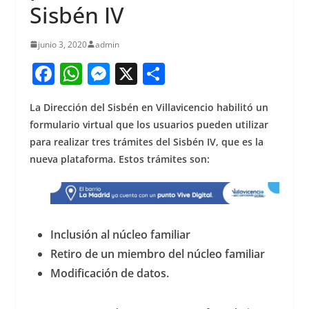
Sisbén IV
junio 3, 2020
admin
F
W
M
X
S
a
h
e
h
La Dirección del Sisbén en Villavicencio habilitó un
c
at
ss
ar
formulario virtual que los usuarios pueden utilizar
e
s
e
e
para realizar tres trámites del Sisbén IV, que es la
b
A
n
nueva plataforma. Estos trámites son:
o
p
g
o
p
er
k
Inclusión al núcleo familiar
Retiro de un miembro del núcleo familiar
Modificación de datos.