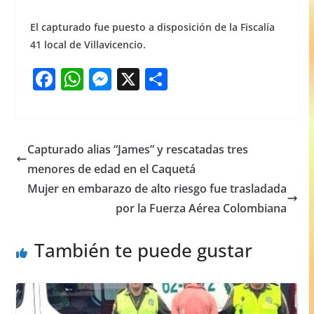
El capturado fue puesto a disposición de la Fiscalía
41 local de Villavicencio.
F
W
M
X
S
a
h
e
h
c
at
ss
ar
e
s
e
e
Capturado alias “James” y rescatadas tres
b
A
n
menores de edad en el Caquetá
o
p
g
Mujer en embarazo de alto riesgo fue trasladada
o
p
er
por la Fuerza Aérea Colombiana
k
También te puede gustar