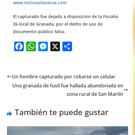
www.noticiasllaneras.com
El capturado fue dejado a disposición de la Fiscalía
26 local de Granada, por el delito de uso de
documento público falso.
F
W
M
X
S
a
h
e
h
c
at
ss
ar
e
s
e
e
Un hombre capturado por robarse un celular
b
A
n
Una granada de fusil fue hallada abandonada en
o
p
g
zona rural de San Martín
o
p
er
También te puede gustar
k