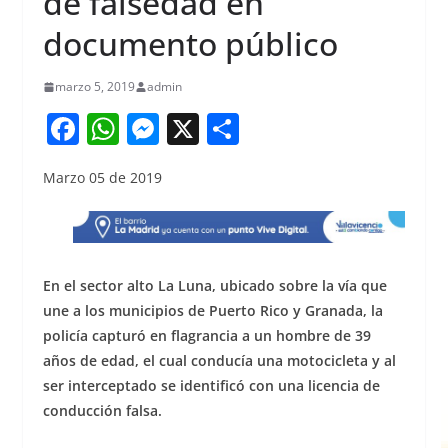
de falsedad en
documento público
marzo 5, 2019
admin
F
W
M
X
S
a
h
e
h
Marzo 05 de 2019
c
at
ss
ar
e
s
e
e
b
A
n
o
p
g
En el sector alto La Luna, ubicado sobre la vía que
o
p
er
une a los municipios de Puerto Rico y Granada, la
policía capturó en flagrancia a un hombre de 39
k
años de edad, el cual conducía una motocicleta y al
ser interceptado se identificó con una licencia de
conducción falsa.