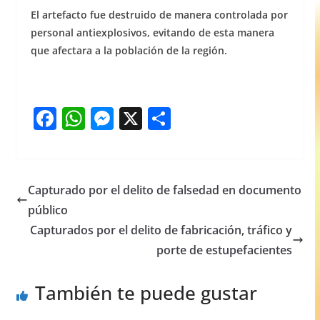
El artefacto fue destruido de manera controlada por
personal antiexplosivos, evitando de esta manera
que afectara a la población de la región.
F
W
M
X
S
a
h
e
h
c
at
ss
ar
e
s
e
e
Capturado por el delito de falsedad en documento
b
A
n
público
o
p
g
Capturados por el delito de fabricación, tráfico y
o
p
er
porte de estupefacientes
k
También te puede gustar