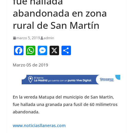
fue hallada
abandonada en zona
rural de San Martín
marzo 5, 2019
admin
F
W
M
X
S
a
h
e
h
Marzo 05 de 2019
c
at
ss
ar
e
s
e
e
b
A
n
o
p
g
En la vereda Matupa del municipio de San Martín,
o
p
er
fue hallada una granada para fusil de 60 milímetros
abandonada.
k
www.noticiasllaneras.com