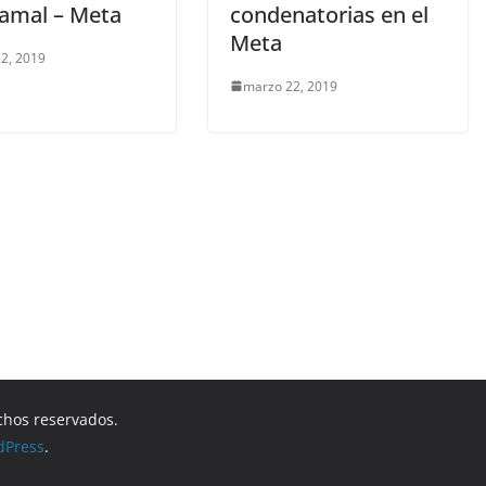
amal – Meta
condenatorias en el
Meta
2, 2019
marzo 22, 2019
chos reservados.
dPress
.