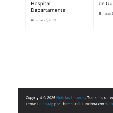
Hospital
de Gu
Departamental
marzo 2
marzo 22, 2019
Copyright © 2026
Noticias Llaneras
. Todos los dere
Tema:
ColorMag
por ThemeGrill. Funciona con
Wor