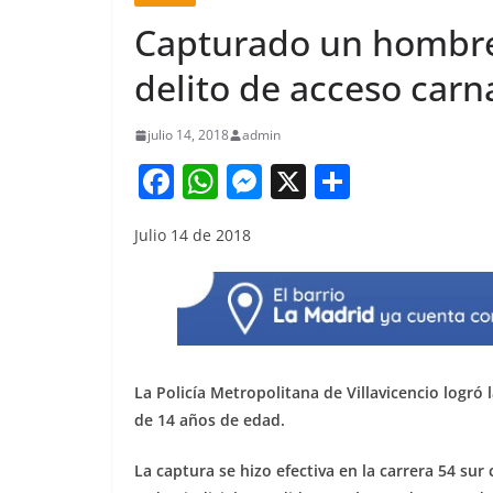
Capturado un hombre 
delito de acceso carn
julio 14, 2018
admin
F
W
M
X
S
a
h
e
h
Julio 14 de 2018
c
at
ss
ar
e
s
e
e
b
A
n
o
p
g
o
p
er
La Policía Metropolitana de Villavicencio logr
k
de 14 años de edad.
La captura se hizo efectiva en la carrera 54 sur