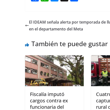
a
h
e
h
c
at
ss
ar
e
s
e
e
El IDEAM señala alerta por temporada de ll
b
A
n
en el departamento del Meta
o
p
g
También te puede gustar
o
p
er
k
Fiscalía imputó
Cuatr
cargos contra ex
captu
funcionaria del
rural 