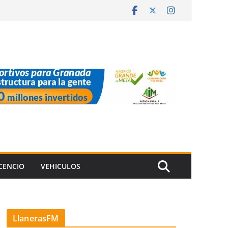
ICENCIO
VEHICULOS
LlanerasFM