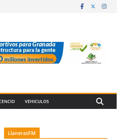
ICENCIO
VEHICULOS
LlanerasFM