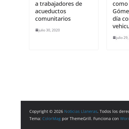
a trabajadores de
como 
acueductos
Gómez
comunitarios
día c
vehicu
julio 30, 2020
julio 29
Copyright © 2026
Noticias Llaneras
. Todos los dere
Tema:
ColorMag
por ThemeGrill. Funciona con
Wor