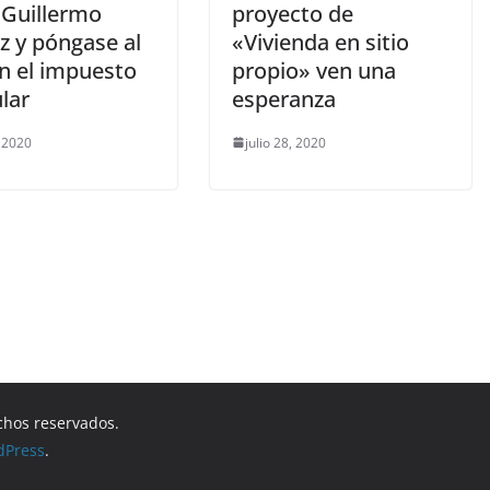
Guillermo
proyecto de
 y póngase al
«Vivienda en sitio
on el impuesto
propio» ven una
lar
esperanza
, 2020
julio 28, 2020
chos reservados.
dPress
.