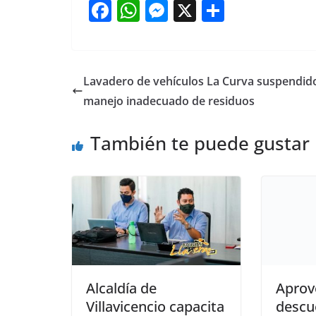
F
W
M
X
S
a
h
e
h
c
at
ss
ar
e
s
e
e
Lavadero de vehículos La Curva suspendid
b
A
n
manejo inadecuado de residuos
o
p
g
También te puede gustar
o
p
er
k
Alcaldía de
Aprov
Villavicencio capacita
descu