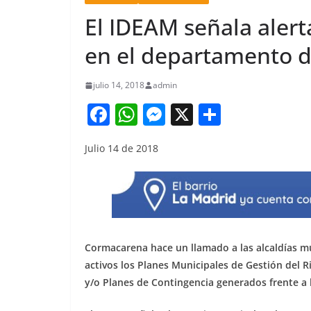
El IDEAM señala alert
en el departamento d
julio 14, 2018
admin
F
W
M
X
S
a
h
e
h
Julio 14 de 2018
c
at
ss
ar
e
s
e
e
b
A
n
o
p
g
o
p
er
Cormacarena hace un llamado a las alcaldías m
k
activos los Planes Municipales de Gestión del 
y/o Planes de Contingencia generados frente a 