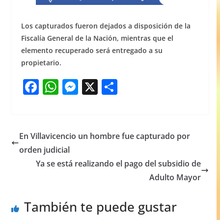
Los capturados fueron dejados a disposición de la
Fiscalía General de la Nación, mientras que el
elemento recuperado será entregado a su
propietario.
F
W
M
X
S
a
h
e
h
c
at
ss
ar
e
s
e
e
En Villavicencio un hombre fue capturado por
b
A
n
orden judicial
o
p
g
Ya se está realizando el pago del subsidio de
o
p
er
Adulto Mayor
k
También te puede gustar