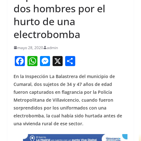
dos hombres por el
hurto de una
electrobomba
mayo 28, 2020
admin
F
W
M
X
S
a
h
e
h
En la Inspección La Balastrera del municipio de
c
at
ss
ar
Cumaral, dos sujetos de 34 y 47 años de edad
e
s
e
e
fueron capturados en flagrancia por la Policía
b
A
n
Metropolitana de Villavicencio, cuando fueron
o
p
g
sorprendidos por los uniformados con una
electrobomba, la cual había sido hurtada antes de
o
p
er
una vivienda rural de ese sector.
k