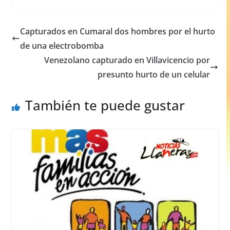
c
at
ss
ar
e
s
e
e
Capturados en Cumaral dos hombres por el hurto
b
A
n
de una electrobomba
o
p
g
Venezolano capturado en Villavicencio por
o
p
er
presunto hurto de un celular
k
También te puede gustar