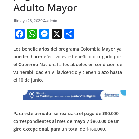
Adulto Mayor
mayo 28, 2020
admin
F
W
M
X
S
a
h
e
h
Los
beneficiarios del programa Colombia Mayor ya
c
at
ss
ar
pueden hacer efectivo este beneficio otorgado por
e
s
e
e
el Gobierno Nacional a los abuelos en condición de
b
A
n
vulnerabilidad
en Villavicencio y tienen plazo hasta
o
p
g
el 10 de junio.
o
p
er
k
Para este periodo, se realizará el pago de $80.000
correspondientes al mes de mayo y $80.000 de un
giro excepcional, para un total de $160.000.